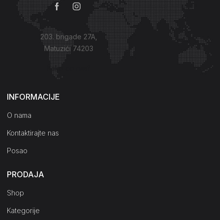
203. brigade 27A,
Matuzići 74203
Kako do nas?
INFORMACIJE
O nama
Kontaktirajte nas
Posao
PRODAJA
Shop
Kategorije