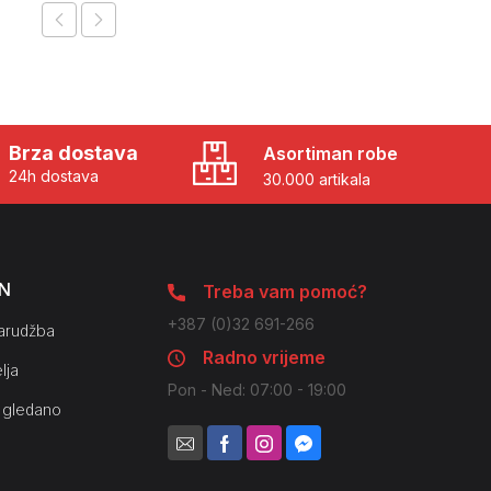
Brza dostava
Asortiman robe
24h dostava
30.000 artikala
N
Treba vam pomoć?
+387 (0)32 691-266
arudžba
Radno vrijeme
lja
Pon - Ned: 07:00 - 19:00
 gledano