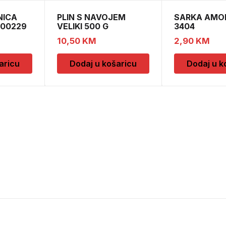
NICA
PLIN S NAVOJEM
SARKA AMOR
000229
VELIKI 500 G
3404
10,50
KM
2,90
KM
aricu
Dodaj u košaricu
Dodaj u k