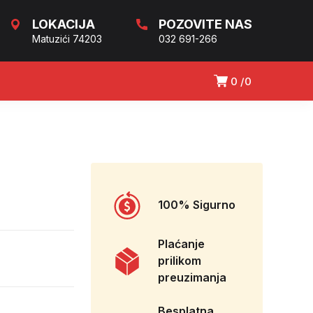
LOKACIJA
POZOVITE NAS
Matuzići 74203
032 691-266
0
0
100% Sigurno
Plaćanje
prilikom
preuzimanja
Besplatna