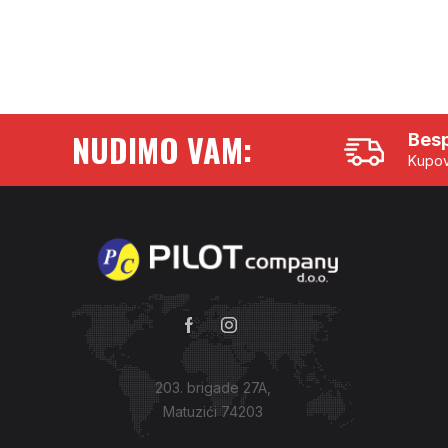
NUDIMO VAM:
Besp
Kupov
203. brigade 27A,
Matuzići 74203