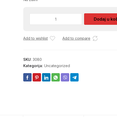
RODENDAN
Dodaj u ko
SVJECE
BROJEVI
količina
Add to wishlist
Add to compare
SKU:
3080
Kategorija:
Uncategorized