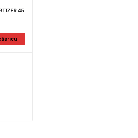
TIZER 45
ošaricu
FLOMASTER ZA
PROVJERU NOVCA
SAFESCAN 30
7,90
KM
Dodaj u košaricu