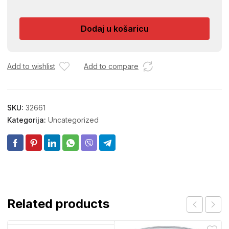
BIJELA
TIP
Dodaj u košaricu
I
količina
Add to wishlist
Add to compare
SKU:
32661
Kategorija:
Uncategorized
Related products