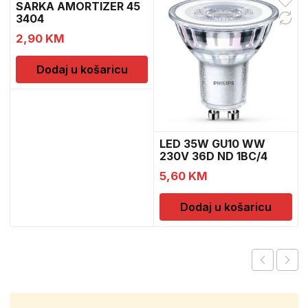
SARKA AMORTIZER 45
3404
2,90
KM
Dodaj u košaricu
LED 35W GU10 WW
230V 36D ND 1BC/4
5,60
KM
Dodaj u košaricu