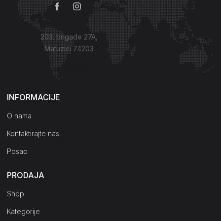
203. brigade 27A,
Matuzići 74203
Kako do nas?
INFORMACIJE
O nama
Kontaktirajte nas
Posao
PRODAJA
Shop
Kategorije