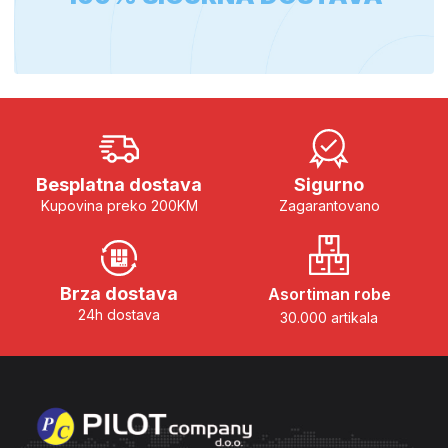
Besplatna dostava
Sigurno
Kupovina preko 200KM
Zagarantovano
Brza dostava
Asortiman robe
24h dostava
30.000 artikala