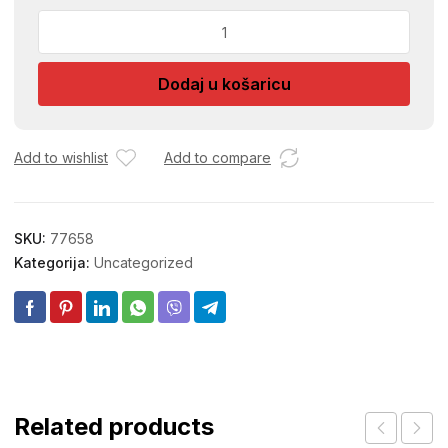
RATNIK
PLISANI
MUTICKI
Dodaj u košaricu
3
01014084
količina
Add to wishlist
Add to compare
SKU:
77658
Kategorija:
Uncategorized
Related products