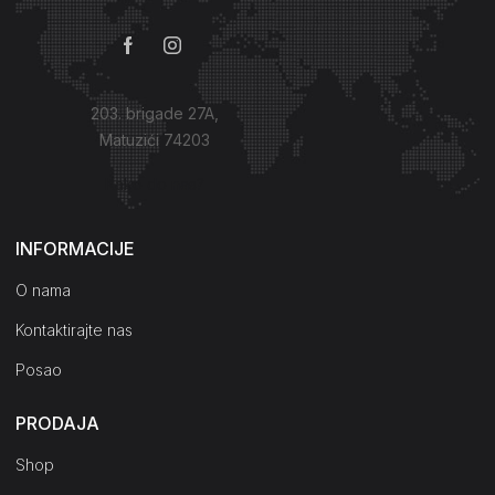
203. brigade 27A,
Matuzići 74203
Kako do nas?
INFORMACIJE
O nama
Kontaktirajte nas
Posao
PRODAJA
Shop