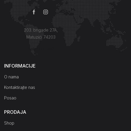
203. brigade 27A,
Matuzići 74203
Kako do nas?
INFORMACIJE
O nama
Kontaktirajte nas
Posao
PRODAJA
Shop