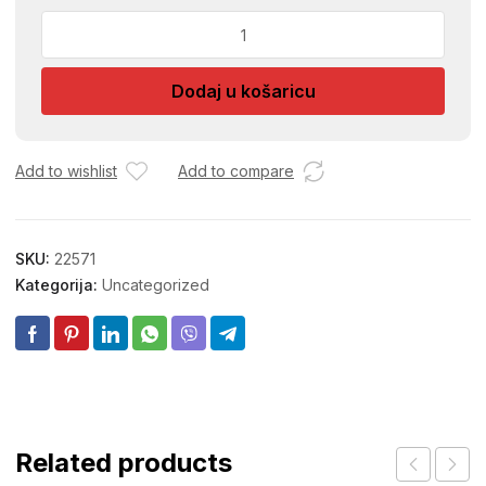
RASPRSKIVAC
IMPULSNI
PLASTICNI
Dodaj u košaricu
3955
količina
Add to wishlist
Add to compare
SKU:
22571
Kategorija:
Uncategorized
Related products