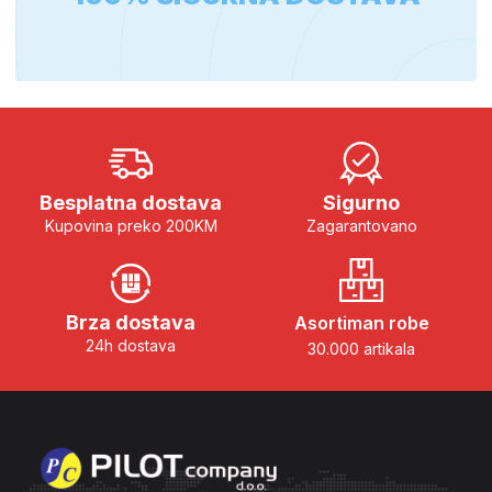
Besplatna dostava
Sigurno
Kupovina preko 200KM
Zagarantovano
Brza dostava
Asortiman robe
24h dostava
30.000 artikala