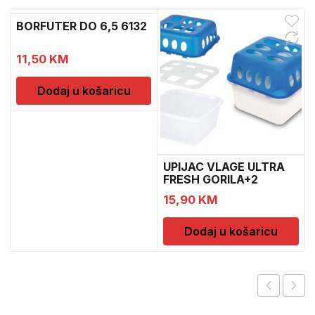
BORFUTER DO 6,5 6132
1
11,50
KM
Dodaj u košaricu
UPIJAC VLAGE ULTRA
FRESH GORILA+2
DOPUNE
15,90
KM
Dodaj u košaricu