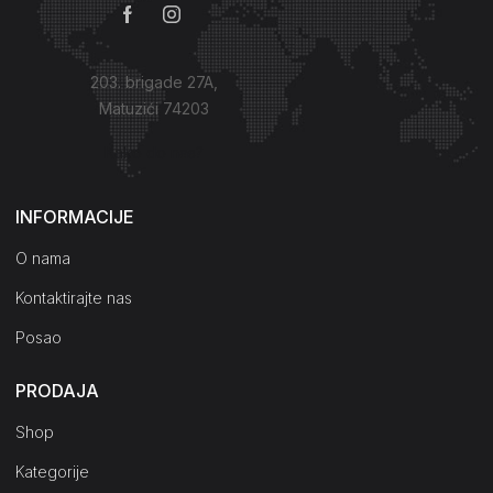
203. brigade 27A,
Matuzići 74203
Kako do nas?
INFORMACIJE
O nama
Kontaktirajte nas
Posao
PRODAJA
Shop
Kategorije