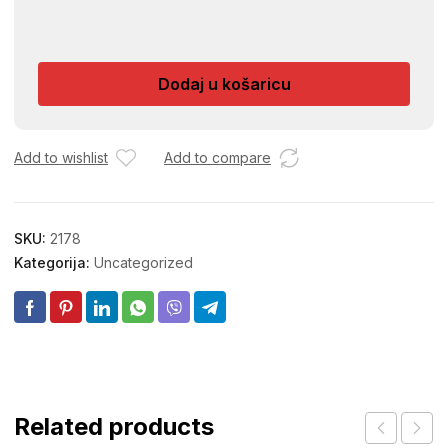
PUZ
ULJNE
PUMPE
Dodaj u košaricu
STIL
021/023/025
količina
Add to wishlist
Add to compare
SKU:
2178
Kategorija:
Uncategorized
Related products