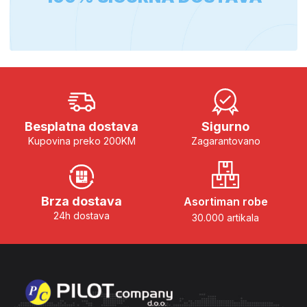
Besplatna dostava
Sigurno
Kupovina preko 200KM
Zagarantovano
Brza dostava
Asortiman robe
24h dostava
30.000 artikala