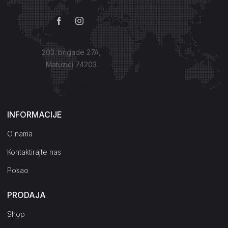
203. brigade 27A,
Matuzići 74203
Kako do nas?
INFORMACIJE
O nama
Kontaktirajte nas
Posao
PRODAJA
Shop