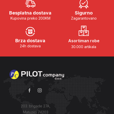
Besplatna dostava
Sigurno
Kupovina preko 200KM
Zagarantovano
Brza dostava
Asortiman robe
24h dostava
30.000 artikala
203. brigade 27A,
Matuzići 74203