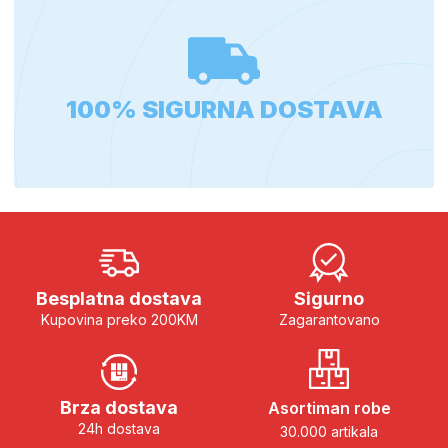
100% SIGURNA DOSTAVA
Besplatna dostava
Sigurno
Kupovina preko 200KM
Zagarantovano
Brza dostava
Asortiman robe
24h dostava
30.000 artikala