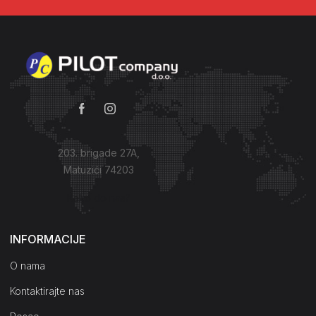
203. brigade 27A,
Matuzići 74203
Kako do nas?
INFORMACIJE
O nama
Kontaktirajte nas