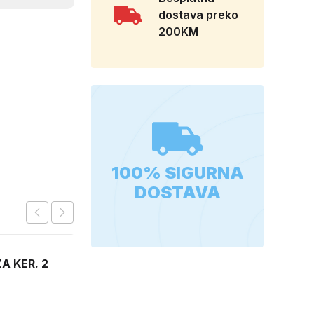
dostava preko
200KM
100% SIGURNA
DOSTAVA
A KER. 2
FOIL 90X1500
6,70
KM