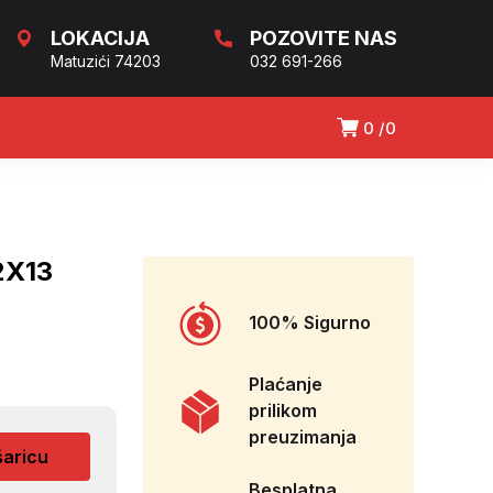
LOKACIJA
POZOVITE NAS
Matuzići 74203
032 691-266
0
0
2X13
100% Sigurno
Plaćanje
prilikom
preuzimanja
šaricu
Besplatna