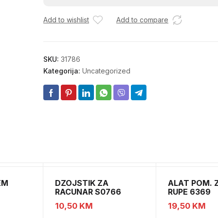
4,2X13
Add to wishlist
Add to compare
količina
SKU:
31786
Kategorija:
Uncategorized
EM
DZOJSTIK ZA
ALAT POM. Z
RACUNAR S0766
RUPE 6369
01011540
10,50
KM
19,50
KM