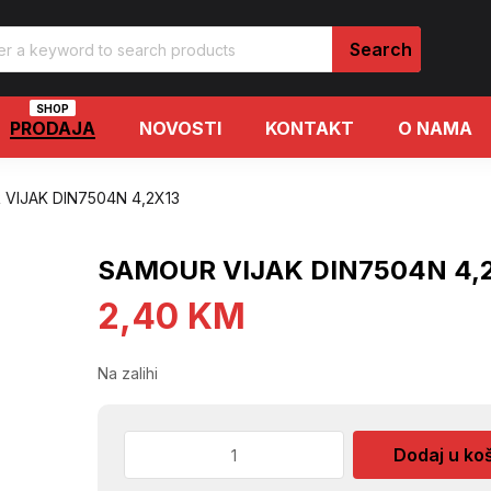
SHOP
PRODAJA
NOVOSTI
KONTAKT
O NAMA
VIJAK DIN7504N 4,2X13
SAMOUR VIJAK DIN7504N 4,
2,40
KM
Na zalihi
SAMOUR
Dodaj u ko
VIJAK
DIN7504N