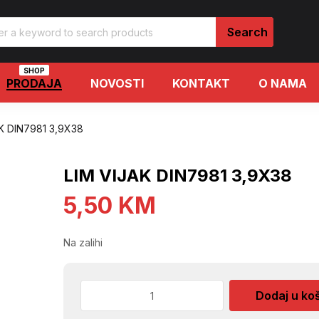
SHOP
PRODAJA
NOVOSTI
KONTAKT
O NAMA
K DIN7981 3,9X38
LIM VIJAK DIN7981 3,9X38
5,50
KM
Na zalihi
LIM
Dodaj u ko
VIJAK
DIN7981