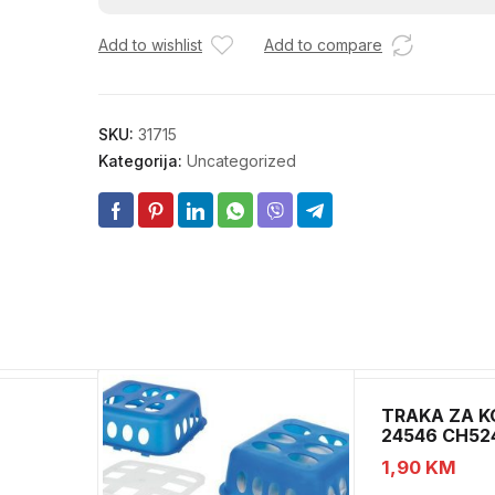
3,9X38
Add to wishlist
Add to compare
količina
SKU:
31715
Kategorija:
Uncategorized
TRAKA ZA K
24546 CH52
1,90
KM