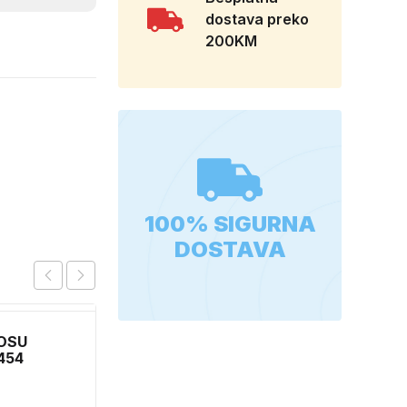
dostava preko
200KM
100% SIGURNA
DOSTAVA
OSU
GUNSAN JEDNOPOLNI
454
PREKIDAC BEZ OKVIRA
11
3,90
KM