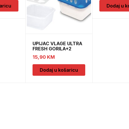
aricu
Dodaj u k
UPIJAC VLAGE ULTRA
FRESH GORILA+2
DOPUNE
15,90
KM
Dodaj u košaricu