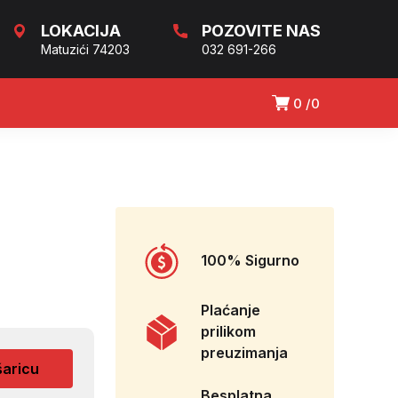
LOKACIJA
POZOVITE NAS
Matuzići 74203
032 691-266
0
0
100% Sigurno
Plaćanje
prilikom
preuzimanja
šaricu
Besplatna