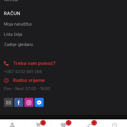
RAČUN
Moja narudžba
Lista želja
Zadnje gledano
Treba vam pomoć?
+387 (0)32 691-266
Radno vrijeme
Pon - Ned: 07:00 - 19:00
0
0
0
© 2021 Pilot Company. Sva prava zadržana. Moguće su