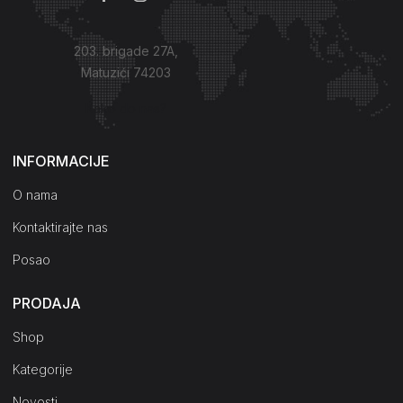
203. brigade 27A,
Matuzići 74203
Kako do nas?
INFORMACIJE
O nama
Kontaktirajte nas
Posao
PRODAJA
Shop
Kategorije
Novosti