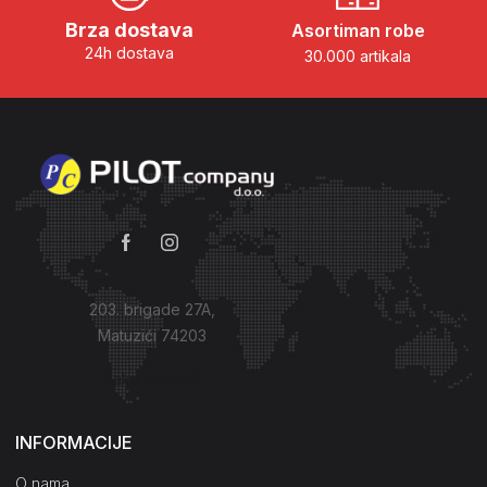
Brza dostava
Asortiman robe
24h dostava
30.000 artikala
203. brigade 27A,
Matuzići 74203
Kako do nas?
INFORMACIJE
O nama