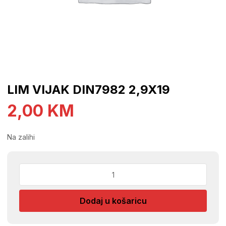
LIM VIJAK DIN7982 2,9X19
2,00
KM
Na zalihi
LIM
VIJAK
DIN7982
Dodaj u košaricu
2,9X19
količina