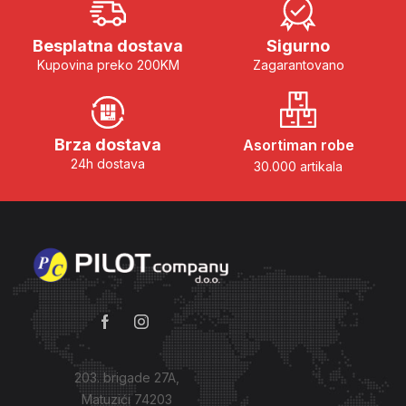
Besplatna dostava
Sigurno
Kupovina preko 200KM
Zagarantovano
Brza dostava
Asortiman robe
24h dostava
30.000 artikala
203. brigade 27A,
Matuzići 74203