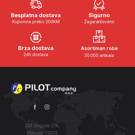
Besplatna dostava
Sigurno
Kupovina preko 200KM
Zagarantovano
Brza dostava
Asortiman robe
24h dostava
30.000 artikala
203. brigade 27A,
Matuzići 74203