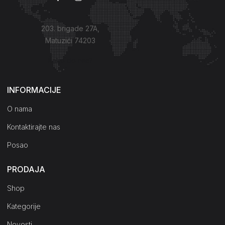
203. brigade 27A,
Matuzići 74203
Kako do nas?
INFORMACIJE
O nama
Kontaktirajte nas
Posao
PRODAJA
Shop
Kategorije
Novosti