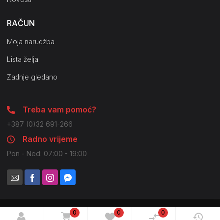
RAČUN
Moja narudžba
Lista želja
Zadnje gledano
Treba vam pomoć?
+387 (0)32 691-266
Radno vrijeme
Pon - Ned: 07:00 - 19:00
0
0
0
© 2021 Pilot Company. Sva prava zadržana. Moguće su