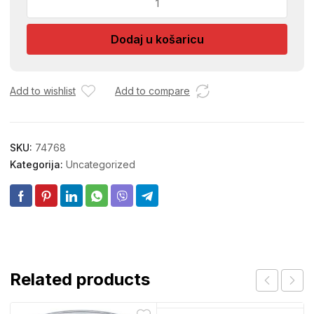
KREP-
EKSIMOR
Dodaj u košaricu
4/1
količina
Add to wishlist
Add to compare
SKU:
74768
Kategorija:
Uncategorized
Related products