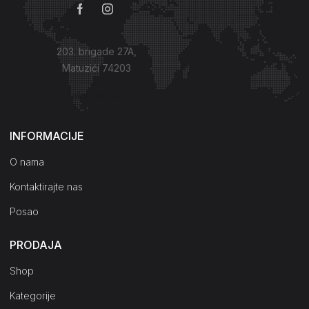
203. brigade 27A,
Matuzići 74203
Kako do nas?
INFORMACIJE
O nama
Kontaktirajte nas
Posao
PRODAJA
Shop
Kategorije