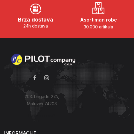
Brza dostava
Asortiman robe
24h dostava
30.000 artikala
203. brigade 27A,
Matuzići 74203
Kako do nas?
INFORMACIJE