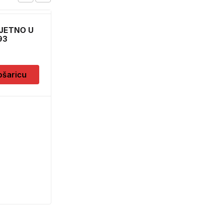
JETNO U
BORFUTER DO 6,5
93
6132
11,50
KM
ošaricu
Dodaj u košaricu