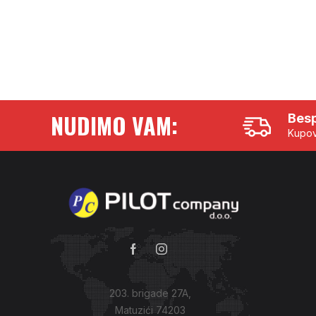
NUDIMO VAM:
Besp
Kupov
203. brigade 27A,
Matuzići 74203