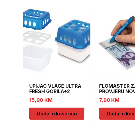
UPIJAC VLAGE ULTRA
FLOMASTER Z
FRESH GORILA+2
PROVJERU NO
DOPUNE
SAFESCAN 30
15,90
KM
7,90
KM
Dodaj u košaricu
Dodaj u koš