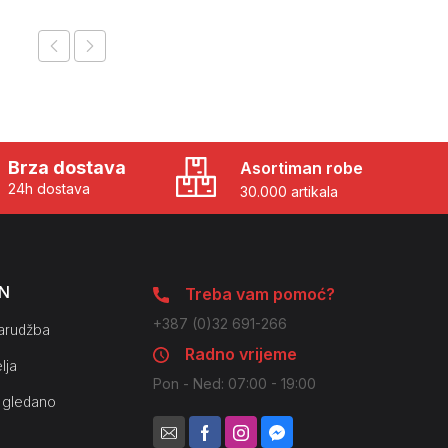
Brza dostava
Asortiman robe
24h dostava
30.000 artikala
N
Treba vam pomoć?
+387 (0)32 691-266
arudžba
Radno vrijeme
lja
Pon - Ned: 07:00 - 19:00
 gledano