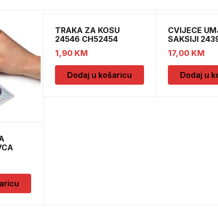
TRAKA ZA KOSU
CVIJECE UM
24546 CH52454
SAKSIJI 243
CH52439
1,90
KM
17,00
KM
Dodaj u košaricu
Dodaj u k
A
VCA
aricu