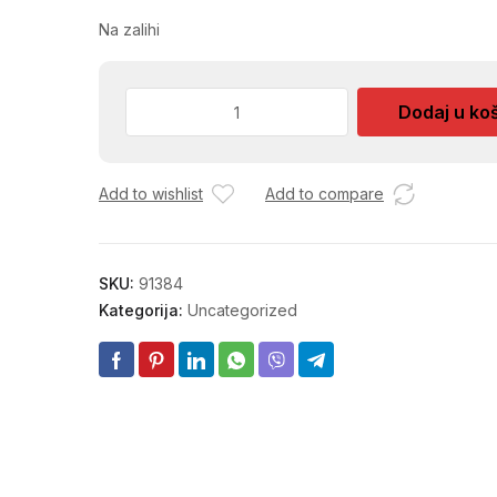
Na zalihi
PLAFON
Dodaj u ko
KAR.
2
VODICE
Add to wishlist
Add to compare
300CM
SONOMA
DIY10.
količina
SKU:
91384
Kategorija:
Uncategorized