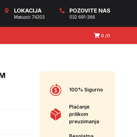
LOKACIJA
POZOVITE NAS
Matuzići 74203
032 691-266
0
0
CM
100% Sigurno
Plaćanje
prilikom
preuzimanja
Besplatna