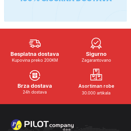
Besplatna dostava
Sigurno
Kupovina preko 200KM
Zagarantovano
Brza dostava
Asortiman robe
24h dostava
30.000 artikala