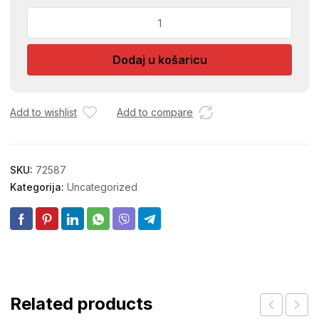
PISTOLJ
ZA
PLASTIKU
Dodaj u košaricu
NA
STALKU
80W/240V
1
Add to wishlist
Add to compare
količina
SKU:
72587
Kategorija:
Uncategorized
Related products