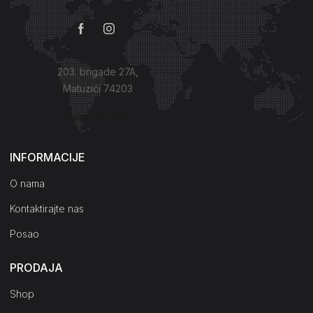
203. brigade 27A,
Matuzići 74203
Kako do nas?
INFORMACIJE
O nama
Kontaktirajte nas
Posao
PRODAJA
Shop