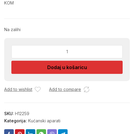
KOM
Na zalihi
PEGLA
ZA
KOSU
Dodaj u košaricu
SA
CETKOM
7200
količina
Add to wishlist
Add to compare
SKU:
H12259
Kategorija:
Kućanski aparati