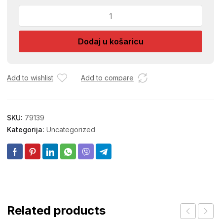
PATISERIJA
1046628/95832
97-
Dodaj u košaricu
3822
količina
Add to wishlist
Add to compare
SKU:
79139
Kategorija:
Uncategorized
Related products