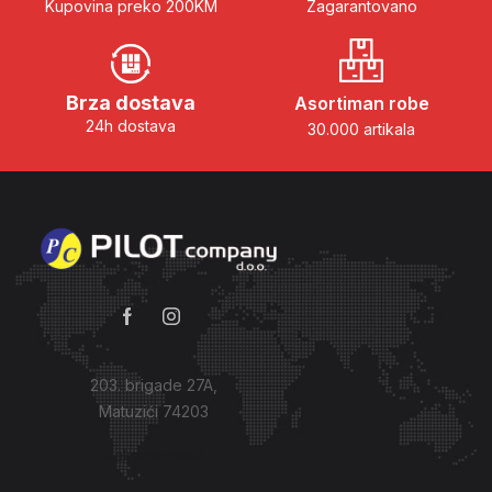
Kupovina preko 200KM
Zagarantovano
Brza dostava
Asortiman robe
24h dostava
30.000 artikala
203. brigade 27A,
Matuzići 74203
Kako do nas?