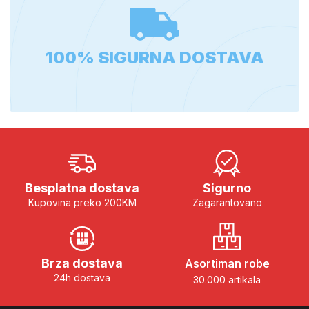
100% SIGURNA DOSTAVA
Besplatna dostava
Sigurno
Kupovina preko 200KM
Zagarantovano
Brza dostava
Asortiman robe
24h dostava
30.000 artikala