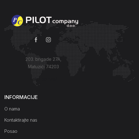
203. brigade 27A,
Matuzići 74203
Kako do nas?
INFORMACIJE
O nama
Kontaktirajte nas
Posao