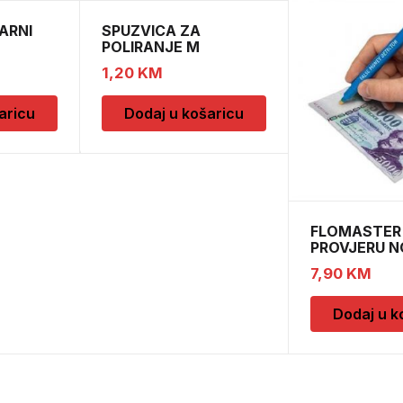
ARNI
SPUZVICA ZA
POLIRANJE M
1,20
KM
aricu
Dodaj u košaricu
FLOMASTER
PROVJERU 
SAFESCAN 
7,90
KM
Dodaj u k