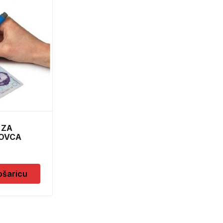
ALAT POM. ZA KER. 2
RUPE 6369
19,50
KM
Pročitaj više
 ZA
NOVCA
30
ošaricu