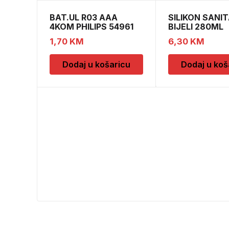
BAT.UL R03 AAA
SILIKON SANIT
4KOM PHILIPS 54961
BIJELI 280ML
1,70
KM
6,30
KM
Dodaj u košaricu
Dodaj u koš