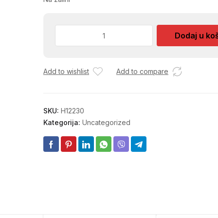
NOSAC
Dodaj u ko
PESKIRA
1870
količina
Add to wishlist
Add to compare
SKU:
H12230
Kategorija:
Uncategorized