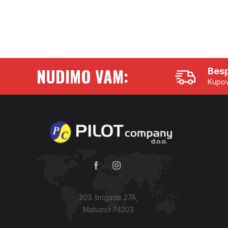
NUDIMO VAM:
Besp
Kupov
203. brigade 27A,
Matuzići 74203