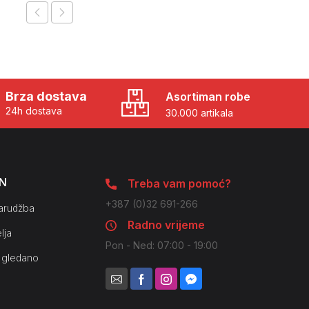
Brza dostava
Asortiman robe
24h dostava
30.000 artikala
N
Treba vam pomoć?
+387 (0)32 691-266
arudžba
Radno vrijeme
lja
Pon - Ned: 07:00 - 19:00
 gledano