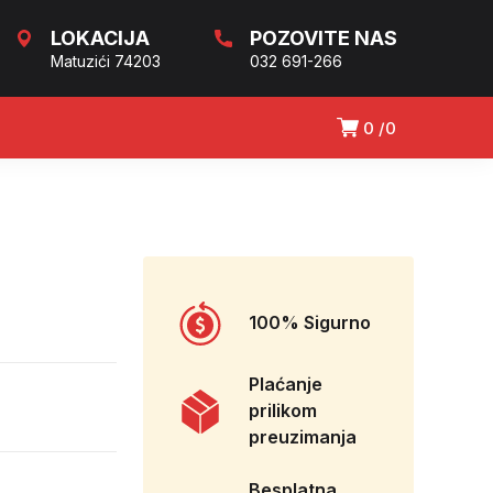
LOKACIJA
POZOVITE NAS
Matuzići 74203
032 691-266
0
0
100% Sigurno
Plaćanje
prilikom
preuzimanja
Besplatna