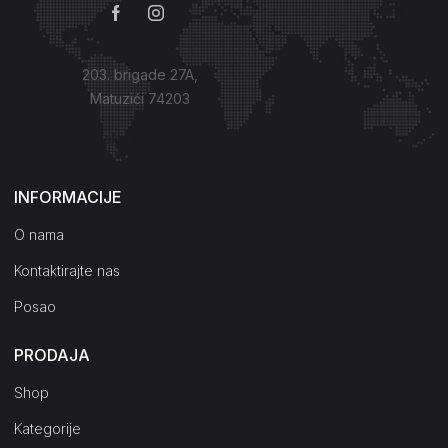
203. brigade 27A,
Matuzići 74203
Kako do nas?
INFORMACIJE
O nama
Kontaktirajte nas
Posao
PRODAJA
Shop
Kategorije