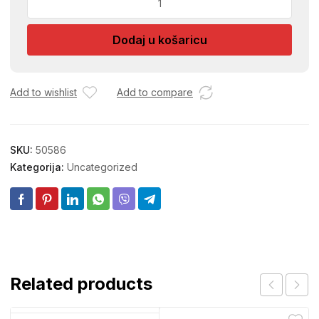
NAMJESTAJA
8CM/594
Dodaj u košaricu
količina
Add to wishlist
Add to compare
SKU:
50586
Kategorija:
Uncategorized
Related products