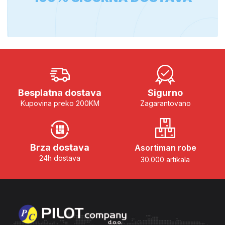
Besplatna dostava
Sigurno
Kupovina preko 200KM
Zagarantovano
Brza dostava
Asortiman robe
24h dostava
30.000 artikala