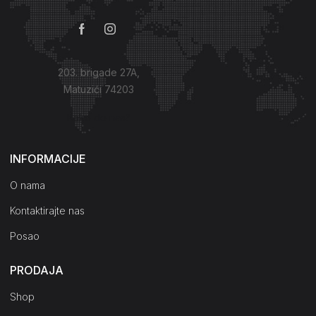
203. brigade 27A,
Matuzići 74203
Kako do nas?
INFORMACIJE
O nama
Kontaktirajte nas
Posao
PRODAJA
Shop