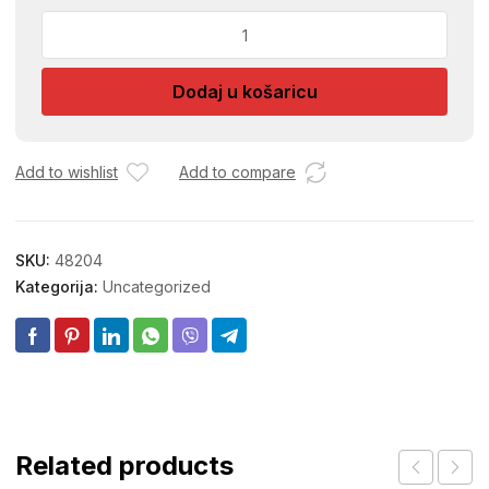
NEUTRO
SARF
TECNI
Dodaj u košaricu
SAP.
1L
PUMPICA
TALCO&
Add to wishlist
Add to compare
količina
SKU:
48204
Kategorija:
Uncategorized
Related products