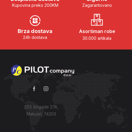
Kupovina preko 200KM
Zagarantovano
Brza dostava
Asortiman robe
24h dostava
30.000 artikala
203. brigade 27A,
Matuzići 74203
Kako do nas?