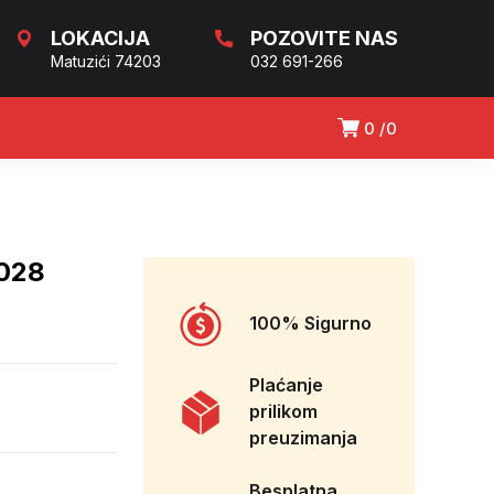
LOKACIJA
POZOVITE NAS
Matuzići 74203
032 691-266
0
0
028
100% Sigurno
Plaćanje
prilikom
preuzimanja
Besplatna