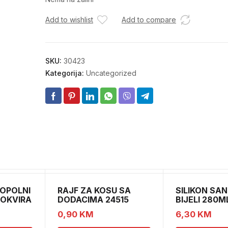
Add to wishlist
Add to compare
SKU:
30423
Kategorija:
Uncategorized
OPOLNI
RAJF ZA KOSU SA
SILIKON SAN
 OKVIRA
DODACIMA 24515
BIJELI 280M
CH52451
0,90
KM
6,30
KM