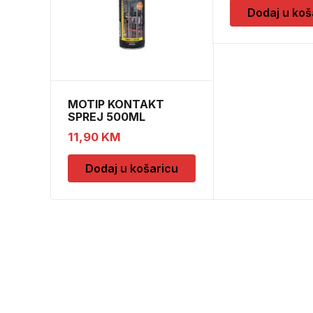
Dodaj u koš
MOTIP KONTAKT
SPREJ 500ML
M090505
11,90
KM
Dodaj u košaricu