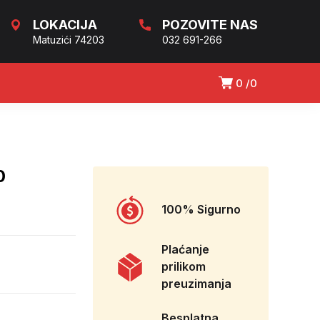
LOKACIJA
POZOVITE NAS
Matuzići 74203
032 691-266
0
0
0
100% Sigurno
Plaćanje
prilikom
preuzimanja
Besplatna