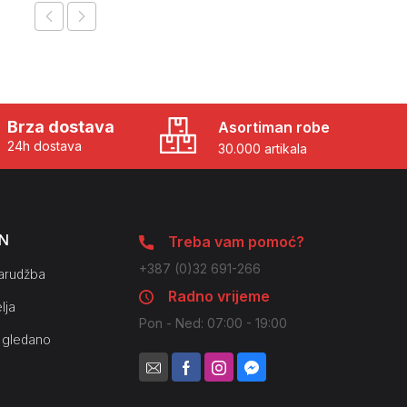
Brza dostava
Asortiman robe
24h dostava
30.000 artikala
N
Treba vam pomoć?
+387 (0)32 691-266
arudžba
Radno vrijeme
lja
Pon - Ned: 07:00 - 19:00
 gledano