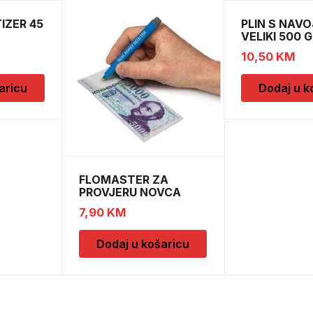
IZER 45
PLIN S NAV
VELIKI 500 G
10,50
KM
aricu
Dodaj u k
FLOMASTER ZA
PROVJERU NOVCA
SAFESCAN 30
7,90
KM
Dodaj u košaricu