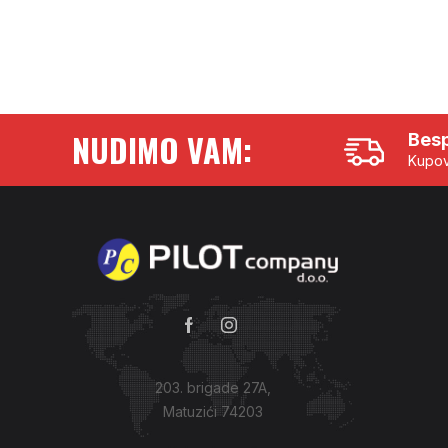
NUDIMO VAM:
Besp
Kupov
203. brigade 27A,
Matuzići 74203