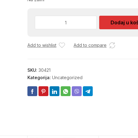
NALJEPNICA
Dodaj u ko
ZA
ZID
KS-
Add to wishlist
Add to compare
73
180
količina
SKU:
30421
Kategorija:
Uncategorized