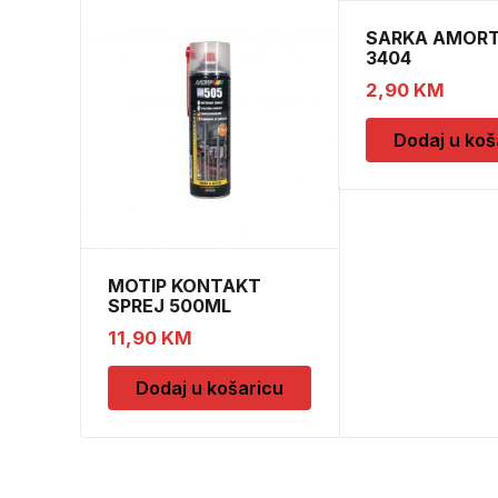
SARKA AMORT
3404
2,90
KM
Dodaj u koš
MOTIP KONTAKT
SPREJ 500ML
M090505
11,90
KM
Dodaj u košaricu