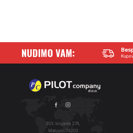
NUDIMO VAM:
Besp
Kupov
203. brigade 27A,
Matuzići 74203