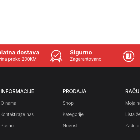
latna dostava
Sigurno
ina preko 200KM
Zagarantovano
INFORMACIJE
PRODAJA
RAČU
O nama
Shop
Moja n
Kontaktirajte nas
Kategorije
Lista že
Posao
Novosti
Zadnje