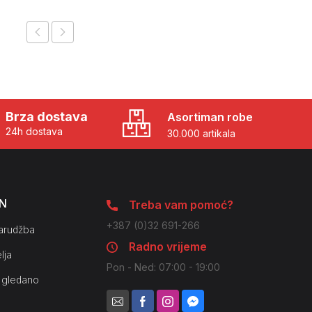
Brza dostava
Asortiman robe
24h dostava
30.000 artikala
N
Treba vam pomoć?
+387 (0)32 691-266
arudžba
Radno vrijeme
lja
Pon - Ned: 07:00 - 19:00
 gledano