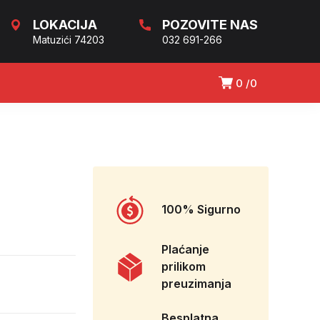
LOKACIJA
POZOVITE NAS
Matuzići 74203
032 691-266
0
0
100% Sigurno
Plaćanje
prilikom
preuzimanja
Besplatna