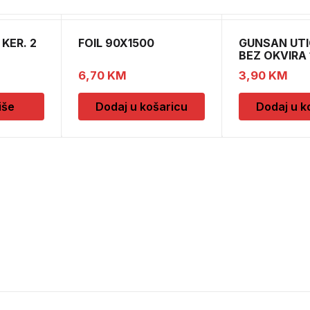
KER. 2
FOIL 90X1500
GUNSAN UTI
BEZ OKVIRA
6,70
KM
3,90
KM
iše
Dodaj u košaricu
Dodaj u k