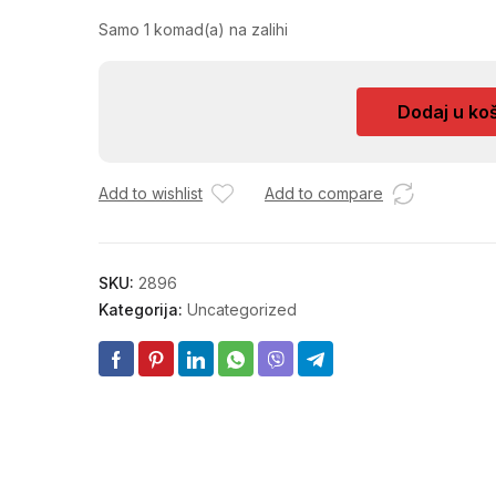
Samo 1 komad(a) na zalihi
MUSKA
Dodaj u ko
JAPANKA
EXCLUZIVE
MO0047
Add to wishlist
Add to compare
količina
SKU:
2896
Kategorija:
Uncategorized