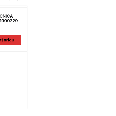
CNICA
FOIL 45X5 VELOURS
 1000229
8,90
KM
ošaricu
Dodaj u košaricu