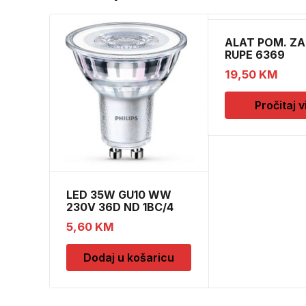
ALAT POM. ZA 
RUPE 6369
19,50
KM
Pročitaj v
LED 35W GU10 WW
230V 36D ND 1BC/4
5,60
KM
Dodaj u košaricu