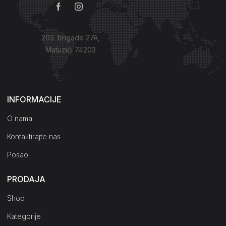
203. brigade 27A,
Matuzići 74203
Kako do nas?
INFORMACIJE
O nama
Kontaktirajte nas
Posao
PRODAJA
Shop
Kategorije