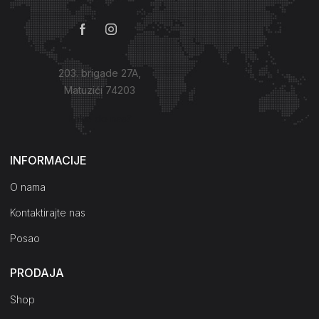
203. brigade 27A,
Matuzići 74203
Kako do nas?
INFORMACIJE
O nama
Kontaktirajte nas
Posao
PRODAJA
Shop