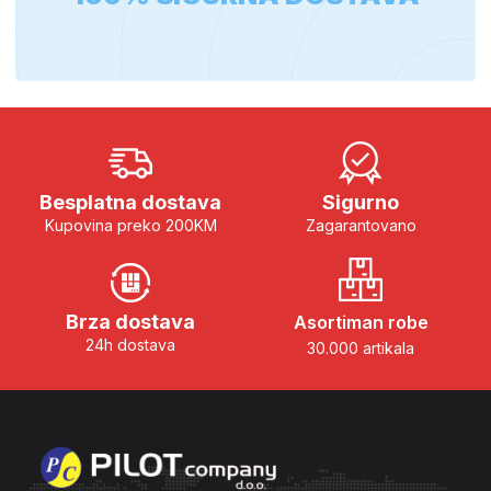
Besplatna dostava
Sigurno
Kupovina preko 200KM
Zagarantovano
Brza dostava
Asortiman robe
24h dostava
30.000 artikala