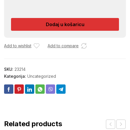
MULTISTOP
ULTRAZVUCNI
RASTJERIVAC
Dodaj u košaricu
030027
količina
Add to wishlist
Add to compare
SKU:
23214
Kategorija:
Uncategorized
Related products