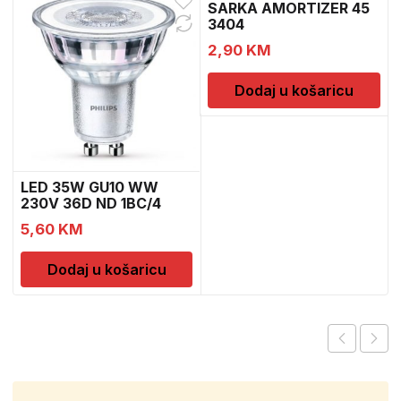
SARKA AMORTIZER 45
3404
2,90
KM
Dodaj u košaricu
LED 35W GU10 WW
230V 36D ND 1BC/4
5,60
KM
Dodaj u košaricu