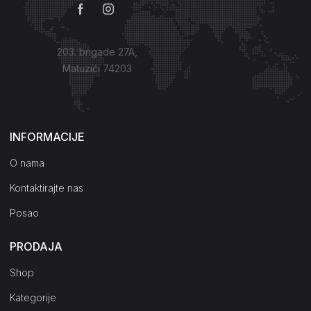
203. brigade 27A,
Matuzići 74203
Kako do nas?
INFORMACIJE
O nama
Kontaktirajte nas
Posao
PRODAJA
Shop
Kategorije