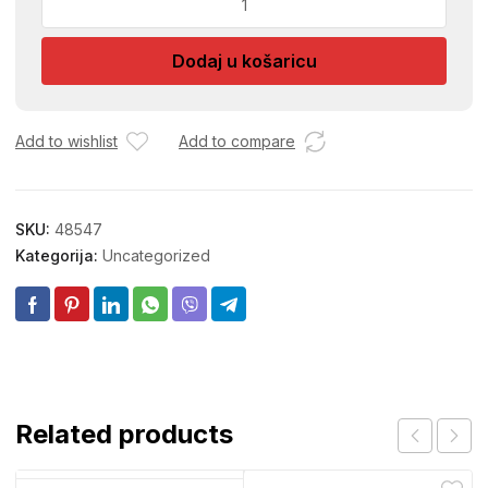
KOCKE
BOX
Dodaj u košaricu
144
MP
33663
količina
Add to wishlist
Add to compare
SKU:
48547
Kategorija:
Uncategorized
Related products