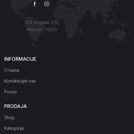
203. brigade 27A,
Matuzići 74203
Kako do nas?
INFORMACIJE
O nama
Kontaktirajte nas
Posao
PRODAJA
Shop
Kategorije