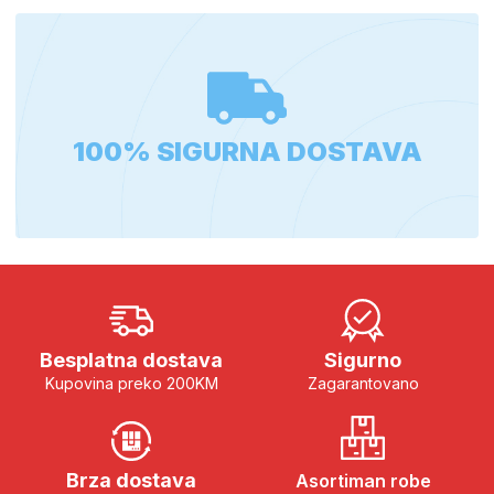
100% SIGURNA DOSTAVA
Besplatna dostava
Sigurno
Kupovina preko 200KM
Zagarantovano
Brza dostava
Asortiman robe