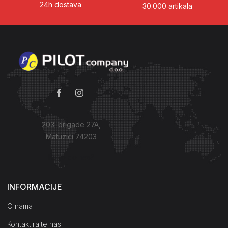
24h dostava
30.000 artikala
203. brigade 27A,
Matuzići 74203
Kako do nas?
INFORMACIJE
O nama
Kontaktirajte nas