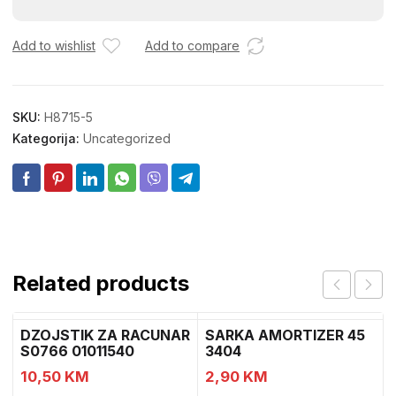
8.8.12X60
4,5-
1
Add to wishlist
Add to compare
količina
SKU:
H8715-5
Kategorija:
Uncategorized
Related products
DZOJSTIK ZA RACUNAR
SARKA AMORTIZER 45
S0766 01011540
3404
10,50
KM
2,90
KM