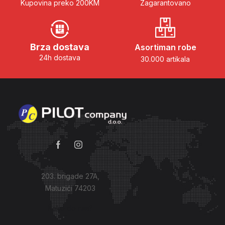
Kupovina preko 200KM
Zagarantovano
Brza dostava
Asortiman robe
24h dostava
30.000 artikala
203. brigade 27A,
Matuzići 74203
Kako do nas?