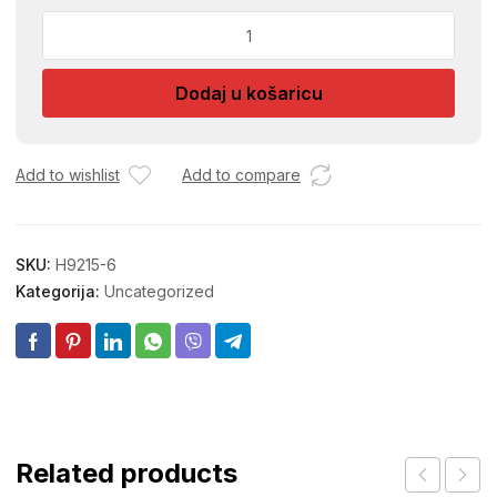
LED
SIJALICA
SA
Dodaj u košaricu
STITOM
100W
E30
količina
Add to wishlist
Add to compare
SKU:
H9215-6
Kategorija:
Uncategorized
Related products