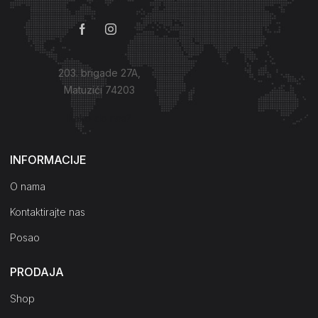
203. brigade 27A,
Matuzići 74203
Kako do nas?
INFORMACIJE
O nama
Kontaktirajte nas
Posao
PRODAJA
Shop