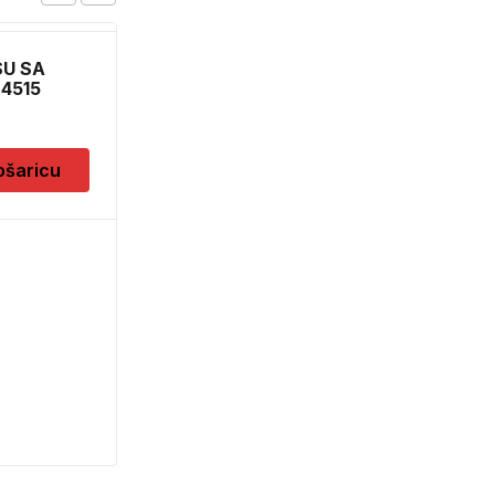
SU SA
SPUZVICA ZA
4515
POLIRANJE SET
2,30
KM
ošaricu
Dodaj u košaricu