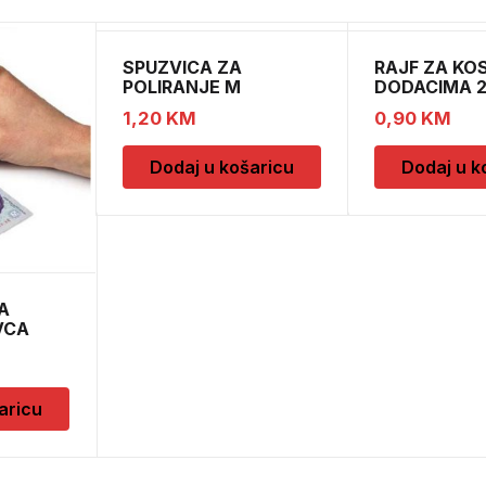
SPUZVICA ZA
RAJF ZA KO
POLIRANJE M
DODACIMA 2
CH52451
1,20
KM
0,90
KM
Dodaj u košaricu
Dodaj u k
A
VCA
aricu