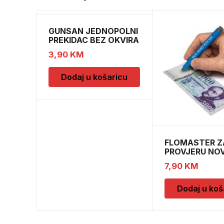
GUNSAN JEDNOPOLNI
PREKIDAC BEZ OKVIRA
11
3,90
KM
Dodaj u košaricu
FLOMASTER Z
PROVJERU NO
SAFESCAN 30
7,90
KM
Dodaj u koš