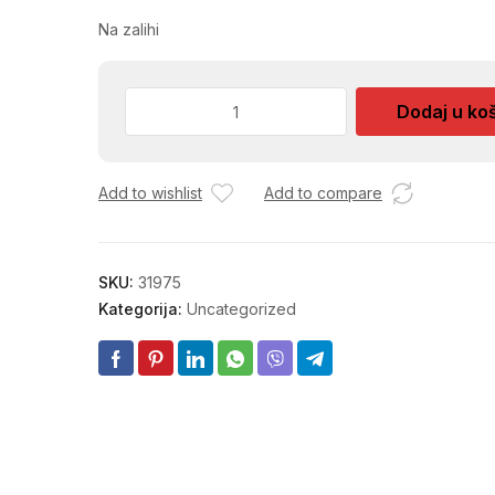
Na zalihi
KUTNI
Dodaj u ko
VEN
DELTA
1/2-
Add to wishlist
Add to compare
1/2
ARCO
133501
količina
SKU:
31975
Kategorija:
Uncategorized