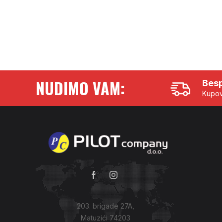
NUDIMO VAM:
Besp
Kupov
203. brigade 27A,
Matuzići 74203