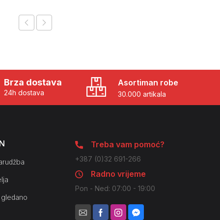
Brza dostava
Asortiman robe
24h dostava
30.000 artikala
N
Treba vam pomoć?
+387 (0)32 691-266
arudžba
Radno vrijeme
lja
Pon - Ned: 07:00 - 19:00
 gledano