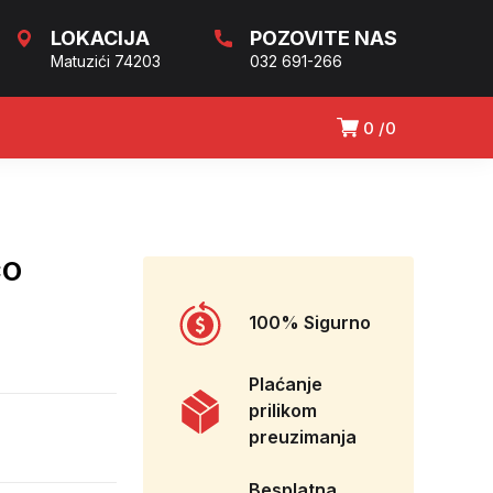
LOKACIJA
POZOVITE NAS
Matuzići 74203
032 691-266
0
0
CO
100% Sigurno
Plaćanje
prilikom
preuzimanja
Besplatna