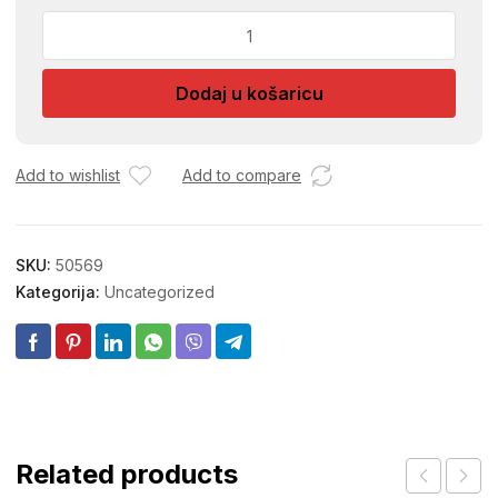
KUKA
SARAF
VIJAK
Dodaj u košaricu
SA
HALKOM
M6
količina
Add to wishlist
Add to compare
SKU:
50569
Kategorija:
Uncategorized
Related products