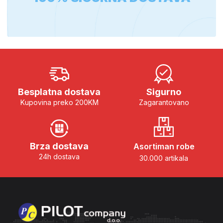
Besplatna dostava
Sigurno
Kupovina preko 200KM
Zagarantovano
Brza dostava
Asortiman robe
24h dostava
30.000 artikala