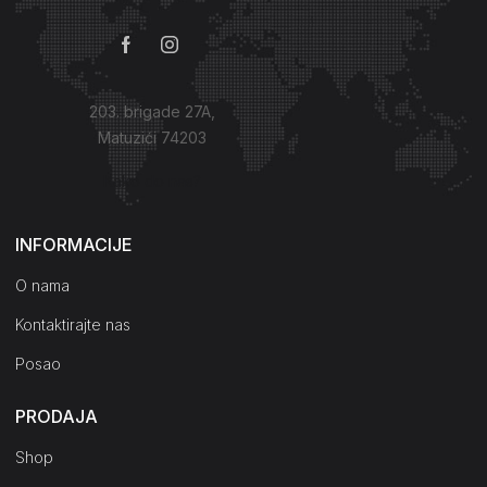
203. brigade 27A,
Matuzići 74203
Kako do nas?
INFORMACIJE
O nama
Kontaktirajte nas
Posao
PRODAJA
Shop