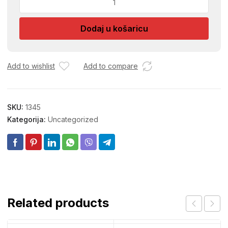
ZA
KLIZNA
Dodaj u košaricu
VRATA
01044
količina
Add to wishlist
Add to compare
SKU:
1345
Kategorija:
Uncategorized
Related products