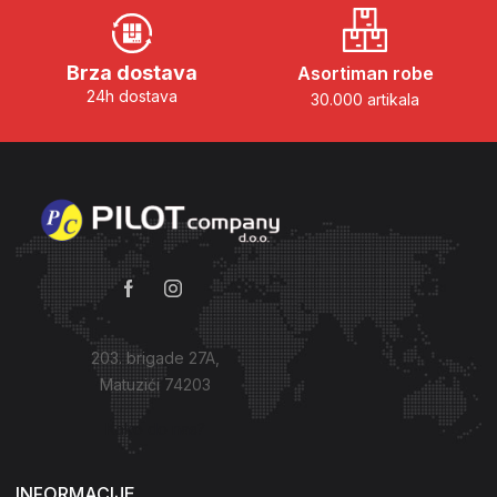
Brza dostava
Asortiman robe
24h dostava
30.000 artikala
203. brigade 27A,
Matuzići 74203
Kako do nas?
INFORMACIJE