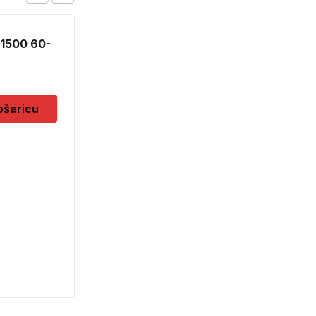
 1500 60-
ošaricu
FLOMASTER ZA
PROVJERU NOVCA
SAFESCAN 30
7,90
KM
Dodaj u košaricu