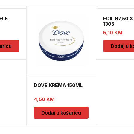
6,5
FOIL 67,50 X
1305
5,10
KM
aricu
Dodaj u k
DOVE KREMA 150ML
4,50
KM
Dodaj u košaricu