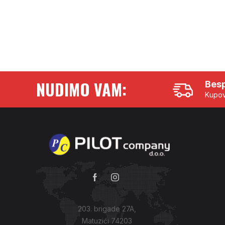
NUDIMO VAM:
Besp
Kupov
203. brigade 27A,
Matuzići 74203