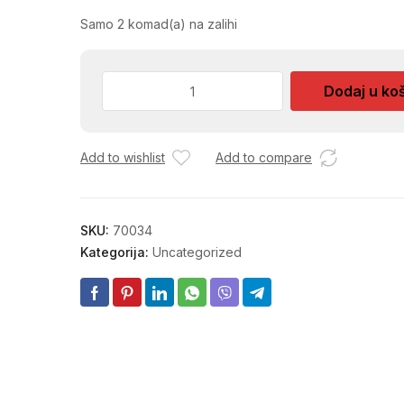
Samo 2 komad(a) na zalihi
KOFERCIC
Dodaj u ko
S
RUCKOM
MICKEY
Add to wishlist
Add to compare
MOUSE
MIX
31926
količina
SKU:
70034
Kategorija:
Uncategorized