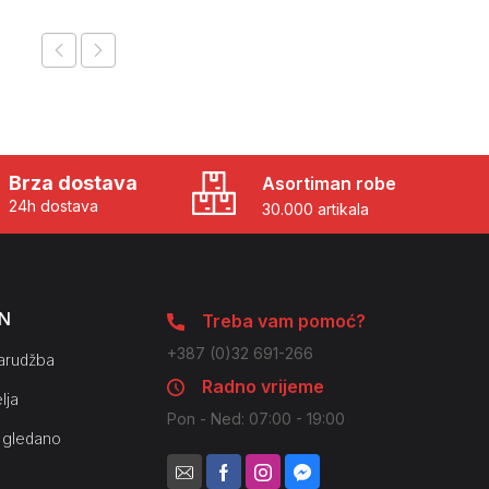
Brza dostava
Asortiman robe
24h dostava
30.000 artikala
N
Treba vam pomoć?
+387 (0)32 691-266
arudžba
Radno vrijeme
lja
Pon - Ned: 07:00 - 19:00
 gledano