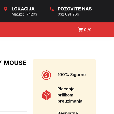
LOKACIJA
POZOVITE NAS
Matuzići 74203
032 691-266
0
0
Y MOUSE
100% Sigurno
Plaćanje
prilikom
preuzimanja
Besplatna