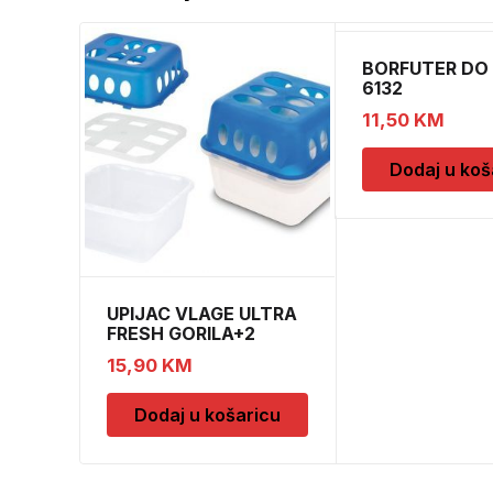
BORFUTER DO 
6132
11,50
KM
Dodaj u koš
UPIJAC VLAGE ULTRA
FRESH GORILA+2
DOPUNE
15,90
KM
Dodaj u košaricu