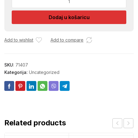
BAGER
041928
Dodaj u košaricu
količina
Add to wishlist
Add to compare
SKU:
71407
Kategorija:
Uncategorized
Related products