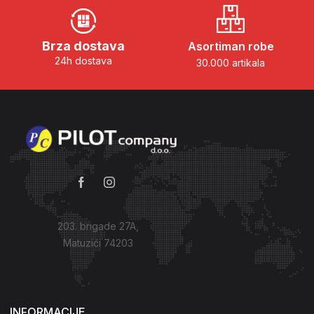
Brza dostava
Asortiman robe
24h dostava
30.000 artikala
203. brigade 27A,
Matuzići 74203
Kako do nas?
INFORMACIJE