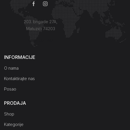
203. brigade 27A,
Matuzići 74203
Kako do nas?
INFORMACIJE
O nama
Kontaktirajte nas
Posao
PRODAJA
Shop
Kategorije