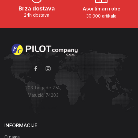
Brza dostava
Asortiman robe
24h dostava
30.000 artikala
203. brigade 27A,
Matuzići 74203
Kako do nas?
INFORMACIJE
O nama