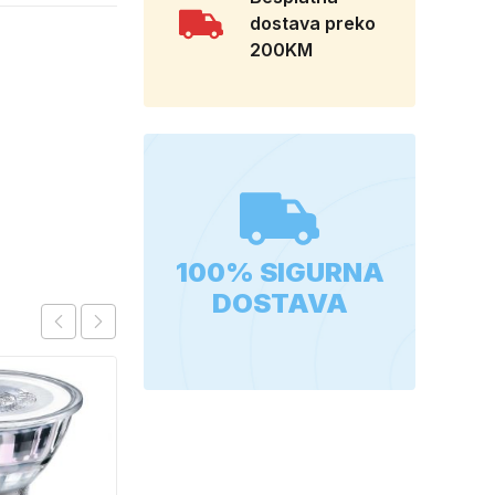
dostava preko
200KM
100% SIGURNA
DOSTAVA
RAJF ZA KOSU SA
DODACIMA 24515
CH52451
0,90
KM