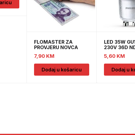
aricu
FLOMASTER ZA
LED 35W G
PROVJERU NOVCA
230V 36D ND
SAFESCAN 30
7,90
KM
5,60
KM
Dodaj u košaricu
Dodaj u k