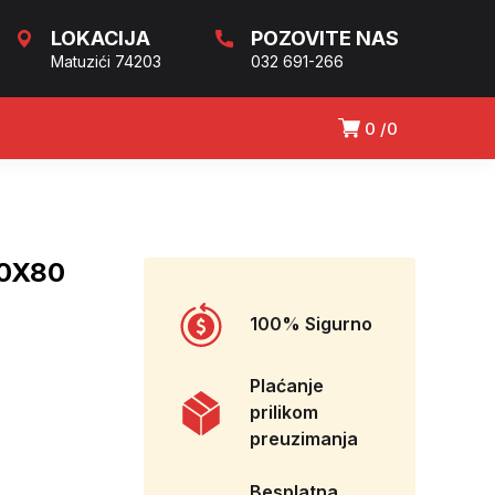
LOKACIJA
POZOVITE NAS
Matuzići 74203
032 691-266
0
0
10X80
100% Sigurno
Plaćanje
prilikom
preuzimanja
Besplatna