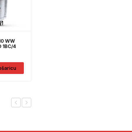
Dodaj u košaricu
U10 WW
 1BC/4
ošaricu