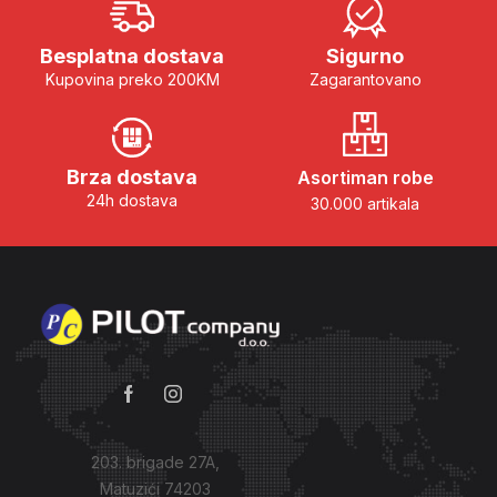
Besplatna dostava
Sigurno
Kupovina preko 200KM
Zagarantovano
Brza dostava
Asortiman robe
24h dostava
30.000 artikala
203. brigade 27A,
Matuzići 74203