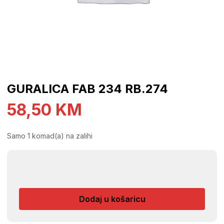
GURALICA FAB 234 RB.274
58,50
KM
Samo 1 komad(a) na zalihi
GURALICA
FAB
234
Dodaj u košaricu
RB.274
količina