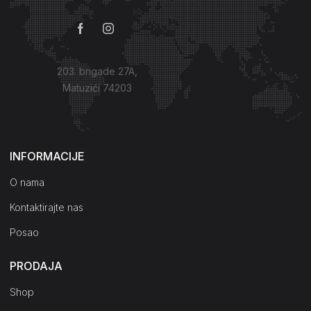
203. brigade 27A,
Matuzići 74203
Kako do nas?
INFORMACIJE
O nama
Kontaktirajte nas
Posao
PRODAJA
Shop