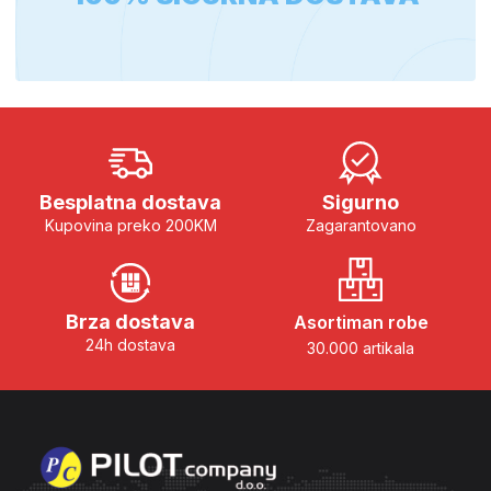
Besplatna dostava
Sigurno
Kupovina preko 200KM
Zagarantovano
Brza dostava
Asortiman robe
24h dostava
30.000 artikala