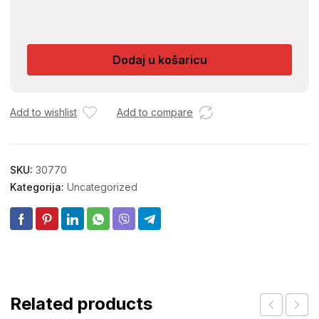
GLAVA
CRNA
25-
Dodaj u košaricu
2
AUTOMASKIM
STIHL5181
517
Add to wishlist
Add to compare
količina
SKU:
30770
Kategorija:
Uncategorized
Related products