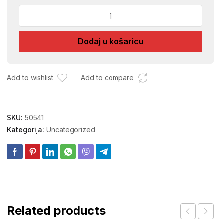
GENDER
OKRETNI
NO
Dodaj u košaricu
100
ZAKACKA
količina
Add to wishlist
Add to compare
SKU:
50541
Kategorija:
Uncategorized
Related products