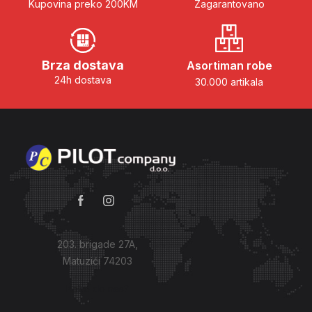
Kupovina preko 200KM
Zagarantovano
Brza dostava
Asortiman robe
24h dostava
30.000 artikala
203. brigade 27A,
Matuzići 74203
Kako do nas?