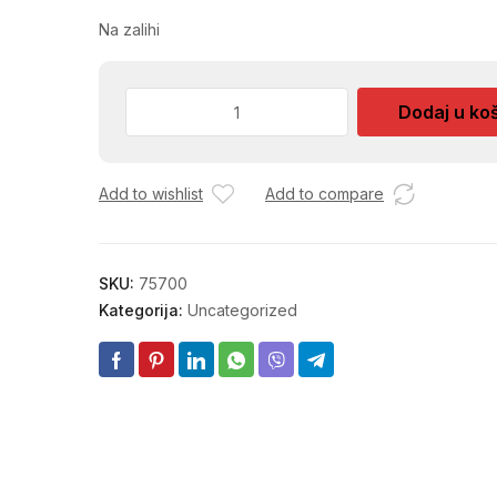
Na zalihi
GARNITURA
Dodaj u ko
TINA
SA
ROZET.ZA
Add to wishlist
Add to compare
KLJUC
1600.26
količina
SKU:
75700
Kategorija:
Uncategorized