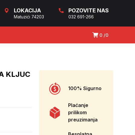
LOKACIJA
POZOVITE NAS
Matuzići 74203
032 691-266
0
0
ZA KLJUC
100% Sigurno
Plaćanje
prilikom
preuzimanja
Besplatna