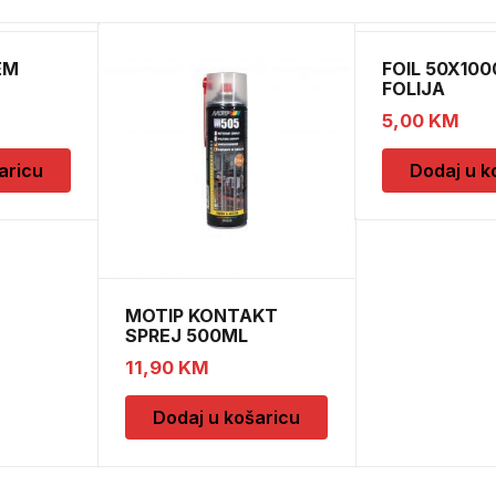
EM
FOIL 50X100
FOLIJA
5,00
KM
aricu
Dodaj u k
MOTIP KONTAKT
SPREJ 500ML
M090505
11,90
KM
Dodaj u košaricu