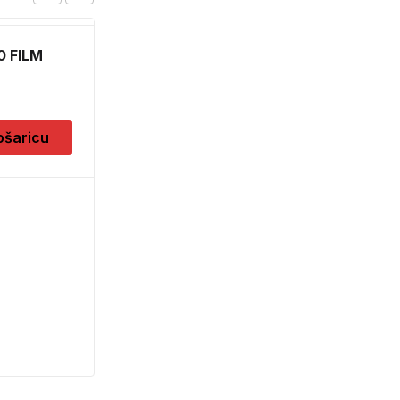
0 FILM
RAJF ZA KOSU SA
DODACIMA 24515
CH52451
0,90
KM
ošaricu
Dodaj u košaricu