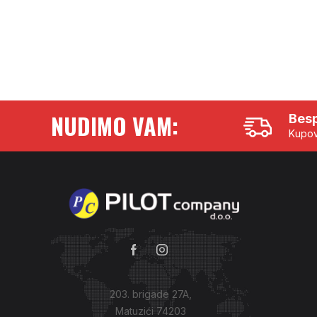
NUDIMO VAM:
Besp
Kupov
203. brigade 27A,
Matuzići 74203