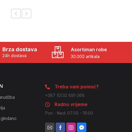
Brza dostava
Asortiman robe
24h dostava
30.000 artikala
N
Treba vam pomoć?
+387 (0)32 691-266
arudžba
Radno vrijeme
lja
Pon - Ned: 07:00 - 19:00
 gledano