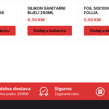
SILIKON SANITARNI
FOIL 50X100
66
BIJELI 280ML
FOLIJA
6,30
KM
5,00
KM
aricu
Dodaj u košaricu
Dodaj u k
latna dostava
Sigurno
ina preko 200KM
Zagarantovano