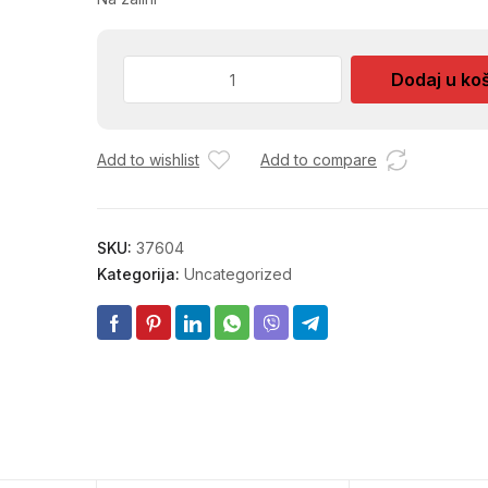
ETAZERKA
Dodaj u ko
28CM
ZEN/BIJELA
75-
Add to wishlist
Add to compare
1004
količina
SKU:
37604
Kategorija:
Uncategorized