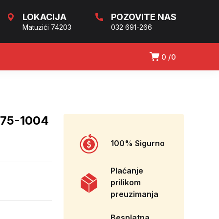
LOKACIJA
POZOVITE NAS
Matuzići 74203
032 691-266
0
0
75-1004
100% Sigurno
Plaćanje
prilikom
preuzimanja
Besplatna