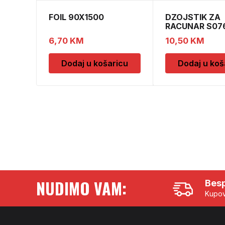
FOIL 90X1500
DZOJSTIK ZA
RACUNAR S07
01011540
6,70
KM
10,50
KM
Dodaj u košaricu
Dodaj u koš
NUDIMO VAM:
Besp
Kupov