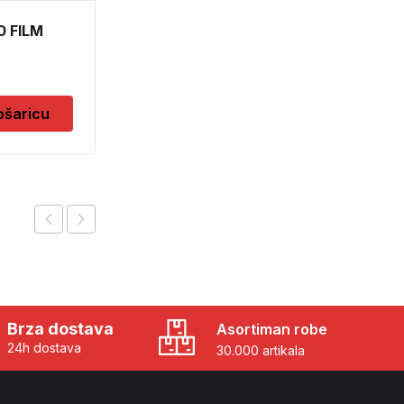
0 FILM
GUNSAN JEDNOPOLNI
PREKIDAC BEZ OKVIRA
11
3,90
KM
ošaricu
Dodaj u košaricu
Brza dostava
Asortiman robe
24h dostava
30.000 artikala